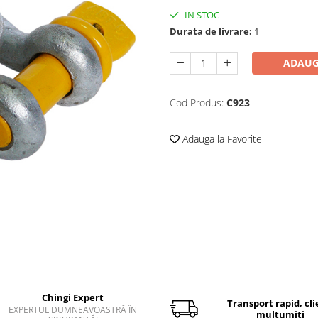
IN STOC
Durata de livrare:
1
ADAUG
Cod Produs:
C923
Adauga la Favorite
Chingi Expert
Transport rapid, cli
EXPERTUL DUMNEAVOASTRĂ ÎN
mulțumiți