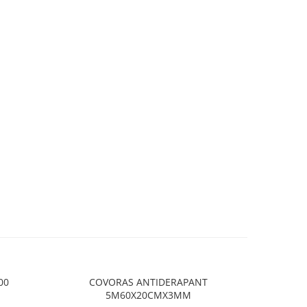
00
COVORAS ANTIDERAPANT
COL
-14%
5M60X20CMX3MM