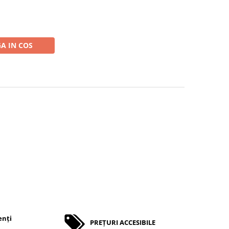
A IN COS
enți
PREȚURI ACCESIBILE