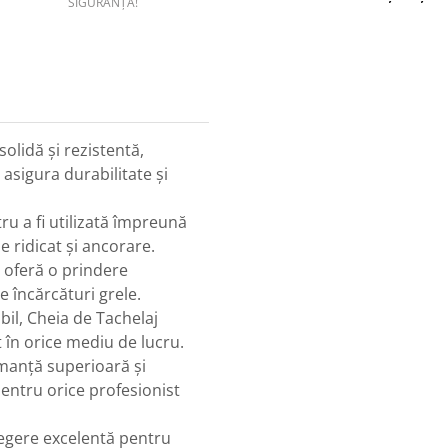
SIGURANȚĂ!
lidă și rezistentă,
 asigura durabilitate și
u a fi utilizată împreună
 ridicat și ancorare.
a oferă o prindere
e încărcături grele.
il, Cheia de Tachelaj
 în orice mediu de lucru.
rmanță superioară și
pentru orice profesionist
legere excelentă pentru