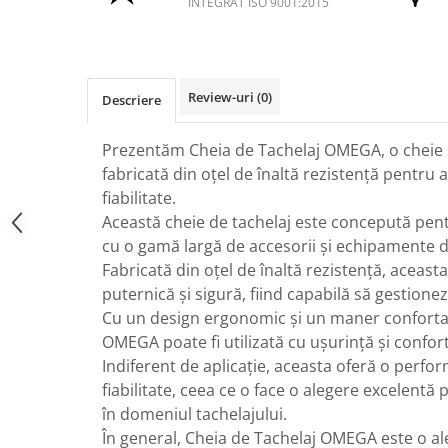
INTEGRAT ISO 9001:2015
Review-uri
(0)
Descriere
Prezentăm Cheia de Tachelaj OMEGA, o cheie so
fabricată din oțel de înaltă rezistență pentru a
fiabilitate.
Această cheie de tachelaj este concepută pentr
cu o gamă largă de accesorii și echipamente de
Fabricată din oțel de înaltă rezistență, aceast
puternică și sigură, fiind capabilă să gestionez
Cu un design ergonomic și un maner confortab
OMEGA poate fi utilizată cu ușurință și confort
Indiferent de aplicație, aceasta oferă o perfo
fiabilitate, ceea ce o face o alegere excelentă 
în domeniul tachelajului.
În general, Cheia de Tachelaj OMEGA este o a