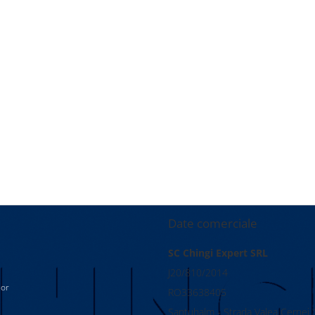
Date comerciale
SC Chingi Expert SRL
J20/810/2014
lor
RO33638405
Santuhalm - Strada Valea Cernei