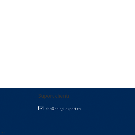
Suport clienti
rhc@chingi-expert.ro
 121