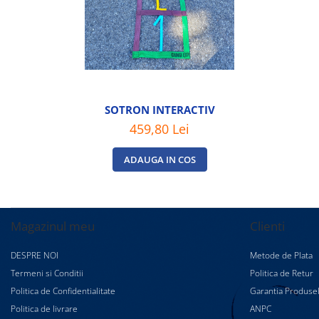
SOTRON INTERACTIV
459,80 Lei
ADAUGA IN COS
Magazinul meu
Clienti
DESPRE NOI
Metode de Plata
Termeni si Conditii
Politica de Retur
Politica de Confidentialitate
Garantia Produse
Politica de livrare
ANPC