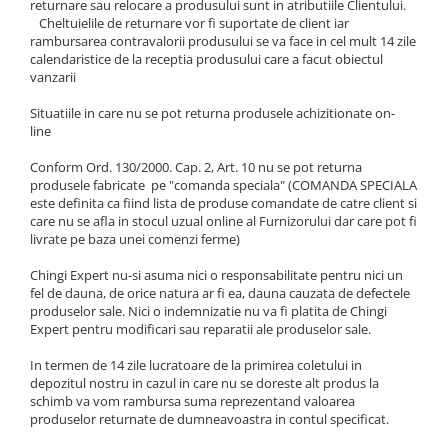
returnare sau relocare a produsului sunt in atributiile Clientului.
Cheltuielile de returnare vor fi suportate de client iar
rambursarea contravalorii produsului se va face in cel mult 14 zile
calendaristice de la receptia produsului care a facut obiectul
vanzarii
Situatiile in care nu se pot returna produsele achizitionate on-
line
Conform Ord. 130/2000. Cap. 2, Art. 10 nu se pot returna
produsele fabricate pe "comanda speciala" (COMANDA SPECIALA
este definita ca fiind lista de produse comandate de catre client si
care nu se afla in stocul uzual online al Furnizorului dar care pot fi
livrate pe baza unei comenzi ferme)
Chingi Expert nu-si asuma nici o responsabilitate pentru nici un
fel de dauna, de orice natura ar fi ea, dauna cauzata de defectele
produselor sale. Nici o indemnizatie nu va fi platita de Chingi
Expert pentru modificari sau reparatii ale produselor sale.
In termen de 14 zile lucratoare de la primirea coletului in
depozitul nostru in cazul in care nu se doreste alt produs la
schimb va vom rambursa suma reprezentand valoarea
produselor returnate de dumneavoastra in contul specificat.