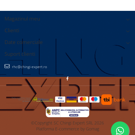
Magazinul meu
Clienti
Date comerciale
Suport clienti
rhc@chingi-expert.ro
©Copyright SC Chingi Expert SRL 2026
Platforma E-commerce by Gomag