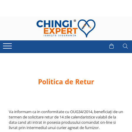
SISTEME ANCORARE
SISTEME RIDICARE
CHINGI COMPATIBILE - AFTERMARKET
TRANSPORT MASINI
ACCESORII
ALTE CATEGORII DE PRODUSE
PROMOȚII
CHINGI ANCORARE LATIME
CHINGI TEXTILE PLATE
CHINGI ANCORARE
CHINGI ANCORARE AUTO
BARE FIXARE MARFĂ
ARTICOLE TEHNICE
PROMOTII ACTIVE
BANDA 75 MM
CIRCULARE
AFTERMARKET
COVORAS ANTIDERAPANT
OUTDOOR FUN
GAMA " PRO BUDGET "
CHINGI ANCORARE LATIME
CHINGI TEXTILE TUBULARE
CHEI DE TACHELAJ
BANDA 50 MM
CHINGI TEXTILE CU GASE
COLTARE CHINGI
CHINGI ANCORARE LATIME
LANTURI DE RIDICARE
BANDA 35 MM
CLICHETI, CARLIGE, BANDA
CHINGI ANCORARE LATIME
INELE SUDABILE TRAILER
Politica de Retur
BANDA 25 MM
CALE AUTO
PLASA ANCORARE COLETE
SISTEME PENTRU PRELATA
LANTURI DE ANCORARE
SISTEME ANTIFURT
Va informam ca in conformitate cu OUG34/2014, beneficiați de un
termen de solicitare retur de 14 zile calendaristice valabil de la
data cand ati intrat in posesia produsului comandat on-line si
livrat prin intermediul unui curier agreat de furnizor.