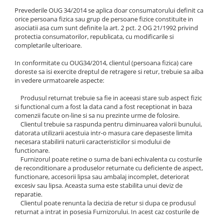
Prevederile OUG 34/2014 se aplica doar consumatorului definit ca
orice persoana fizica sau grup de persoane fizice constituite in
asociatii asa cum sunt definite la art. 2 pct. 2 OG 21/1992 privind
protectia consumatorilor, republicata, cu modificarile si
completarile ulterioare.
In conformitate cu OUG34/2014, clientul (persoana fizica) care
doreste sa isi exercite dreptul de retragere si retur, trebuie sa aiba
in vedere urmatoarele aspecte:
Produsul returnat trebuie sa fie in aceeasi stare sub aspect fizic
si functional cum a fost la data cand a fost receptionat in baza
comenzii facute on-line si sa nu prezinte urme de folosire.
Clientul trebuie sa raspunda pentru diminuarea valorii bunului,
datorata utilizarii acestuia intr-o masura care depaseste limita
necesara stabilirii naturii caracteristicilor si modului de
functionare.
Furnizorul poate retine o suma de bani echivalenta cu costurile
de reconditionare a produselor returnate cu deficiente de aspect,
functionare, accesorii lipsa sau ambalaj incomplet, deteriorat
excesiv sau lipsa. Aceasta suma este stabilita unui deviz de
reparatie.
Clientul poate renunta la decizia de retur si dupa ce produsul
returnat a intrat in posesia Furnizorului. In acest caz costurile de