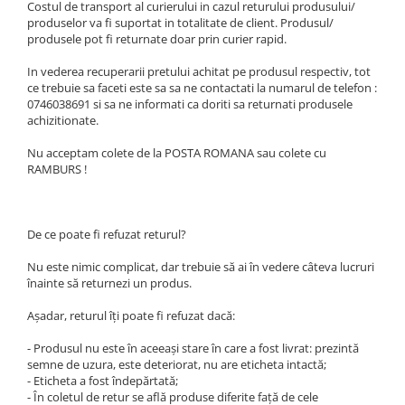
Costul de transport al curierului in cazul returului produsului/
produselor va fi suportat in totalitate de client. Produsul/
produsele pot fi returnate doar prin curier rapid.
In vederea recuperarii pretului achitat pe produsul respectiv, tot
ce trebuie sa faceti este sa sa ne contactati la numarul de telefon :
0746038691 si sa ne informati ca doriti sa returnati produsele
achizitionate.
Nu acceptam colete de la POSTA ROMANA sau colete cu
RAMBURS !
De ce poate fi refuzat returul?
Nu este nimic complicat, dar trebuie să ai în vedere câteva lucruri
înainte să returnezi un produs.
Așadar, returul îți poate fi refuzat dacă:
- Produsul nu este în aceeași stare în care a fost livrat: prezintă
semne de uzura, este deteriorat, nu are eticheta intactă;
- Eticheta a fost îndepărtată;
- În coletul de retur se află produse diferite față de cele