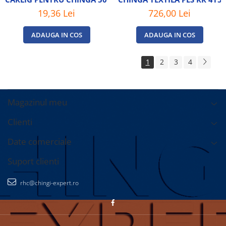
19,36 Lei
726,00 Lei
ADAUGA IN COS
ADAUGA IN COS
1
2
3
4
Magazinul meu
Clienti
Date comerciale
Suport clienti
rhc@chingi-expert.ro