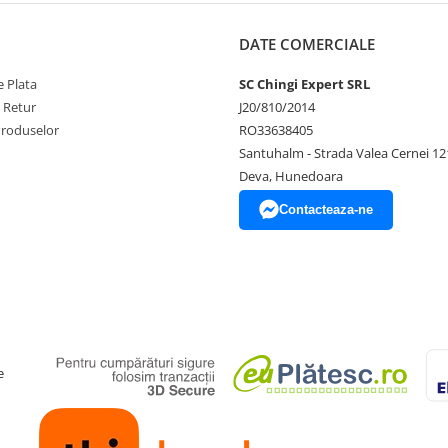
DATE COMERCIALE
 Plata
SC Chingi Expert SRL
e Retur
J20/810/2014
Produselor
RO33638405
Santuhalm - Strada Valea Cernei 12
Deva, Hunedoara
Contacteaza-ne
e