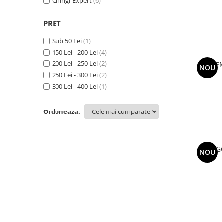
Chingi-Expert
(6)
PRET
Sub 50 Lei
(1)
150 Lei - 200 Lei
(4)
200 Lei - 250 Lei
(2)
SISTE
NOU
250 Lei - 300 Lei
(2)
300 Lei - 400 Lei
(1)
Ordoneaza:
SACI G
NOU