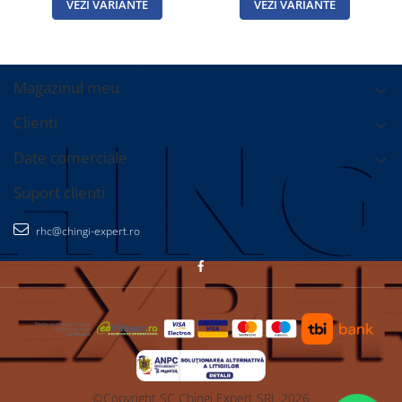
VEZI VARIANTE
VEZI VARIANTE
Magazinul meu
Clienti
Date comerciale
Suport clienti
rhc@chingi-expert.ro
©Copyright SC Chingi Expert SRL 2026