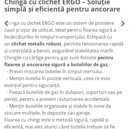
Chingă cu clichet ERGO – Soluție
simplă și eficientă pentru ancorare
Chinga cu clichet ERGO este un sistem de prindere
fiabil și ușor de utilizat, ideal pentru fixarea sigură a
încărcăturilor în timpul transportului. Echipată cu
un
clichet metalic robust
, permite tensionarea rapidă
și controlată a benzii, asigurând stabilitatea mărfii .
Chingile cu cârlige pentru gaz sunt folosite
pentru
fixarea și ancorarea sigură a buteliilor de gaz
,:
- Previn mișcarea buteliei în timpul mersului.
- Mențin butelia în poziție verticală, ceea ce este
esențial pentru siguranță.
- Fixează buteliile de gaz în dulapuri, suporturi sau pe
pereți, pentru a preveni răsturnarea accidentală.
- Mențin buteliile organizate și stabile în zone de
stocare multiple, în depozite sau garaje.
Fixarea cu chingi este o metodă sigură, rapidă și
eficientă, mai ales atunci când butelia trebuie să fie