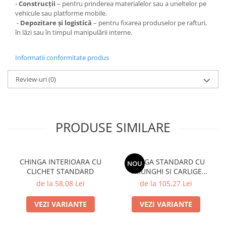
-
Construcții
– pentru prinderea materialelor sau a uneltelor pe
vehicule sau platforme mobile.
-
Depozitare și logistică
– pentru fixarea produselor pe rafturi,
în lăzi sau în timpul manipulării interne.
Informatii conformitate produs
Review-uri
(0)
PRODUSE SIMILARE
CHINGA INTERIOARA CU
CHINGA STANDARD CU
NOU
CLICHET STANDARD
TRIUNGHI SI CARLIGE
SIGURANTA 5 TONE
de la 58,08 Lei
de la 105,27 Lei
VEZI VARIANTE
VEZI VARIANTE