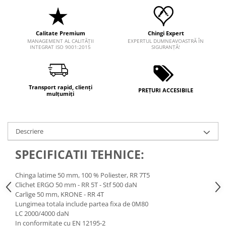
Calitate Premium
Chingi Expert
MANAGEMENT AL CALITĂȚII
EXPERTUL DUMNEAVOASTRĂ ÎN
INTEGRAT ISO 9001:2015
SIGURANȚĂ!
Transport rapid, clienți
PREȚURI ACCESIBILE
mulțumiți
Descriere
SPECIFICATII TEHNICE:
Chinga latime 50 mm, 100 % Poliester, RR 7T5
Clichet ERGO 50 mm - RR 5T - Stf 500 daN
Carlige 50 mm, KRONE - RR 4T
Lungimea totala include partea fixa de 0M80
LC 2000/4000 daN
In conformitate cu EN 12195-2