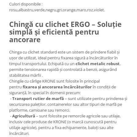
Culori disponibile :
rosu,albastru,verde,negru,gri,orange,maro,roz,violet.
Chingă cu clichet ERGO – Soluție
simplă și eficientă pentru
ancorare
Chinga cu clichet standard este un sistem de prindere fiabil și
ușor de utilizat, ideal pentru fixarea sigură a încărcăturilor în
timpul transportului. Echipată cu un
clichet metalic robust
,
permite tensionarea rapidă și controlată a benzii, asigurând
stabilitatea mărfii .
Chingile cu cârlige KRONE sunt folosite în principal
pentru
fixarea și ancorarea încărcăturilor
în condiții de
siguranță, în special în domenii precum:
-
Transport rutier de marfă
– sunt utilizate pentru prinderea și
securizarea paleților, containerelor sau altor tipuri de marfă pe
platforme, camioane sau remorci.
-
Agricultură
– sunt folosite pe remorcile agricole sau utilaje,
inclusiv cele produse de KRONE (o marcă cunoscută pentru
utilaje agricole), pentru a fixa echipamente, baloți sau alte
încărcături.