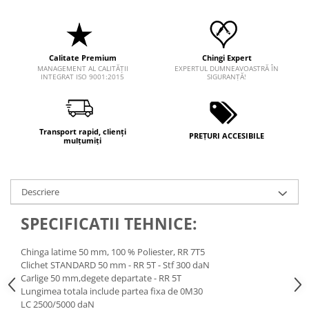
Calitate Premium
Chingi Expert
MANAGEMENT AL CALITĂȚII
EXPERTUL DUMNEAVOASTRĂ ÎN
INTEGRAT ISO 9001:2015
SIGURANȚĂ!
Transport rapid, clienți
PREȚURI ACCESIBILE
mulțumiți
Descriere
SPECIFICATII TEHNICE:
Chinga latime 50 mm, 100 % Poliester, RR 7T5
Clichet STANDARD 50 mm - RR 5T - Stf 300 daN
Carlige 50 mm,degete departate - RR 5T
Lungimea totala include partea fixa de 0M30
LC 2500/5000 daN