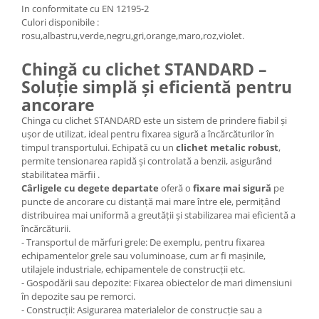
In conformitate cu EN 12195-2
Culori disponibile :
rosu,albastru,verde,negru,gri,orange,maro,roz,violet.
Chingă cu clichet STANDARD –
Soluție simplă și eficientă pentru
ancorare
Chinga cu clichet STANDARD este un sistem de prindere fiabil și
ușor de utilizat, ideal pentru fixarea sigură a încărcăturilor în
timpul transportului. Echipată cu un
clichet metalic robust
,
permite tensionarea rapidă și controlată a benzii, asigurând
stabilitatea mărfii .
Cârligele cu degete departate
oferă o
fixare mai sigură
pe
puncte de ancorare cu distanță mai mare între ele, permițând
distribuirea mai uniformă a greutății și stabilizarea mai eficientă a
încărcăturii.
- Transportul de mărfuri grele: De exemplu, pentru fixarea
echipamentelor grele sau voluminoase, cum ar fi mașinile,
utilajele industriale, echipamentele de construcții etc.
- Gospodării sau depozite: Fixarea obiectelor de mari dimensiuni
în depozite sau pe remorci.
- Construcții: Asigurarea materialelor de construcție sau a