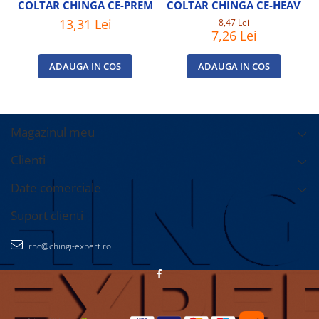
COLTAR CHINGA CE-PREMIUM
COLTAR CHINGA CE-HEAVY
13,31 Lei
8,47 Lei
7,26 Lei
ADAUGA IN COS
ADAUGA IN COS
Magazinul meu
Clienti
Date comerciale
Suport clienti
rhc@chingi-expert.ro