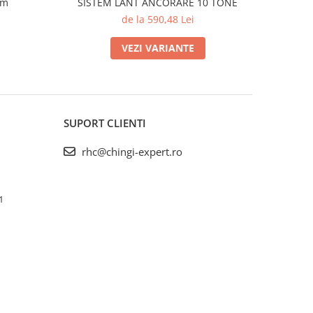
mm
SISTEM LANT ANCORARE 10 TONE
de la 590,48 Lei
VEZI VARIANTE
SUPORT CLIENTI
rhc@chingi-expert.ro
1