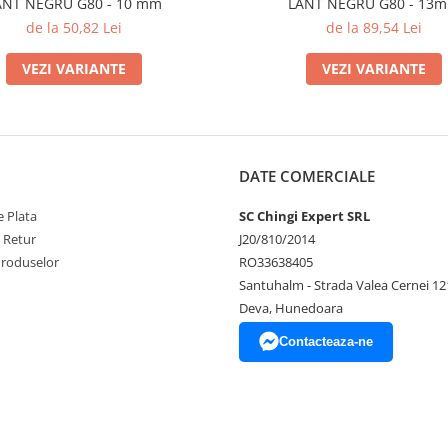
ANT NEGRU G80 - 10 mm
LANT NEGRU G80 - 13
de la 50,82 Lei
de la 89,54 Lei
VEZI VARIANTE
VEZI VARIANTE
DATE COMERCIALE
 Plata
SC Chingi Expert SRL
e Retur
J20/810/2014
Produselor
RO33638405
Santuhalm - Strada Valea Cernei 12
Deva, Hunedoara
Contacteaza-ne