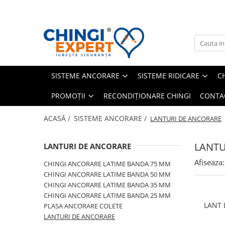
SISTEME ANCORARE
SISTEME RIDICARE
CHINGI COMPATIBILE - AFTERMARKET
TRANSPORT MASINI
ACCESORII
ALTE CATEGORII DE PRODUSE
PROMOȚII
CHINGI ANCORARE LATIME BANDA
CHINGI TEXTILE PLATE CIRCULARE
CHINGI ANCORARE AFTERMARKET
CHINGI ANCORARE AUTO
BARE FIXARE MARFĂ
ARTICOLE TEHNICE
PROMOTII ACTIVE
75 MM
CHINGI TEXTILE TUBULARE
COVORAS ANTIDERAPANT
OUTDOOR FUN
GAMA " PRO BUDGET "
SISTEME ANCORARE
SISTEME RIDICARE
C
CHINGI ANCORARE LATIME BANDA
CHINGI TEXTILE CU GASE
CHEI DE TACHELAJ
50 MM
PROMOȚII
RECONDIȚIONARE CHINGI
CONTA
LANTURI DE RIDICARE
COLTARE CHINGI
CHINGI ANCORARE LATIME BANDA
35 MM
CLICHETI, CARLIGE, BANDA
ACASĂ /
SISTEME ANCORARE /
LANTURI DE ANCORARE
CHINGI ANCORARE LATIME BANDA
INELE SUDABILE TRAILER
25 MM
LANTU
LANTURI DE ANCORARE
CALE AUTO
PLASA ANCORARE COLETE
Afiseaza:
SISTEME PENTRU PRELATA
CHINGI ANCORARE LATIME BANDA 75 MM
LANTURI DE ANCORARE
CHINGI ANCORARE LATIME BANDA 50 MM
SISTEME ANTIFURT
CHINGI ANCORARE LATIME BANDA 35 MM
CHINGI ANCORARE LATIME BANDA 25 MM
LANT 
PLASA ANCORARE COLETE
LANTURI DE ANCORARE